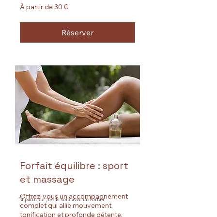
À
À partir de 30 €
partir
de
30
euros
Réserver
Forfait équilibre : sport
et massage
Offrez-vous un accompagnement
*à partir de 70€ le soin avec un forfait
complet qui allie mouvement,
tonification et profonde détente.