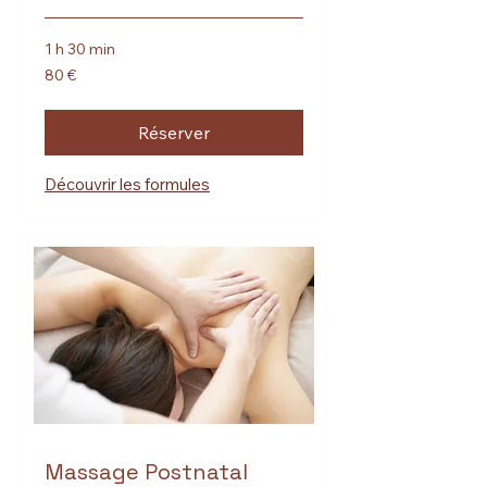
1 h 30 min
80
80 €
euros
Réserver
Découvrir les formules
Massage Postnatal