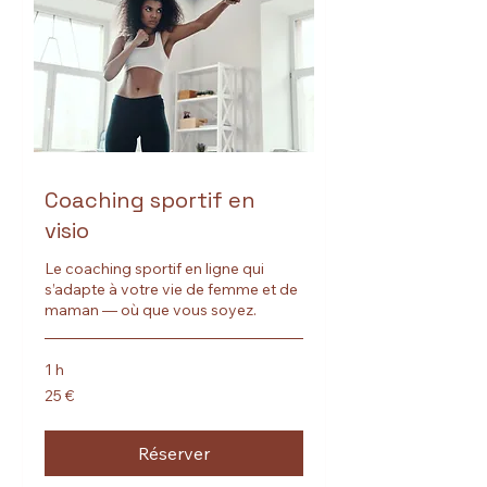
Coaching sportif en
visio
Le coaching sportif en ligne qui
s’adapte à votre vie de femme et de
maman — où que vous soyez.
1 h
25
25 €
euros
Réserver