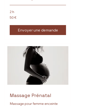
2 h
50
50 €
euros
Envoyer une demande
Massage Prénatal
Massage pour femme enceinte