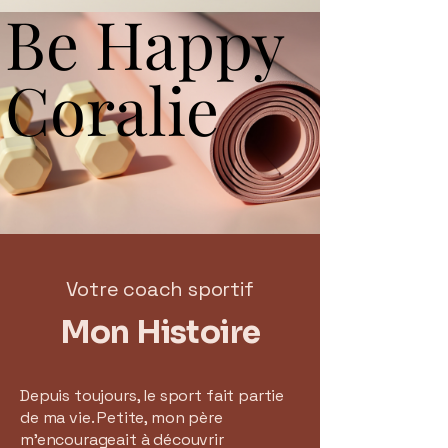
Be Happy
Be Happy
Coralie
Coralie
Votre coach sportif
Mon Histoire
Depuis toujours, le sport fait partie
de ma vie. Petite, mon père
m’encourageait à découvrir