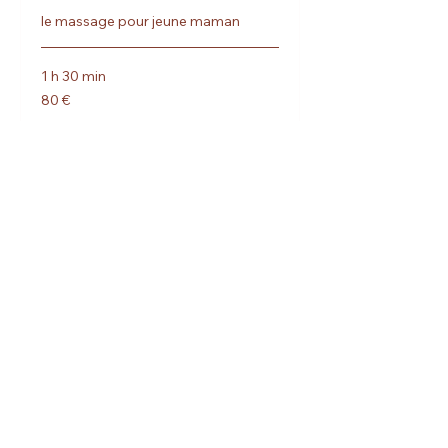
le massage pour jeune maman
1 h 30 min
80
80 €
euros
Réserver
Découvrir les formules