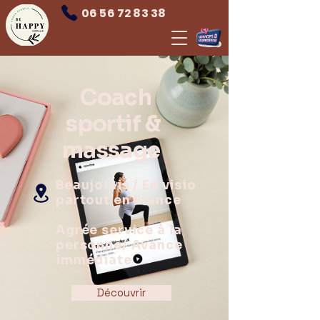
06 56 72 83 38
Coach
sportif &
massage
Beaujolais / En visio
partout en France
Agrée service à la
personne/ Avance
immédiate
Découvrir