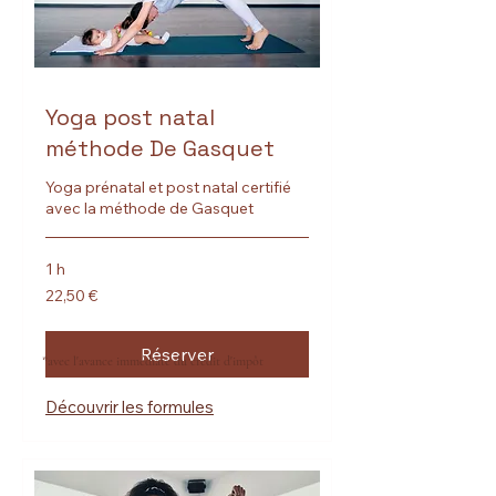
Yoga post natal
méthode De Gasquet
Yoga prénatal et post natal certifié
avec la méthode de Gasquet
1 h
22,50
22,50 €
euros
Réserver
*avec l'avance immédiate du crédit d'impôt
Découvrir les formules