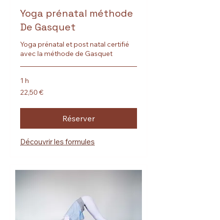
Yoga prénatal méthode
De Gasquet
Yoga prénatal et post natal certifié
avec la méthode de Gasquet
1 h
22,50
22,50 €
euros
Réserver
Découvrir les formules