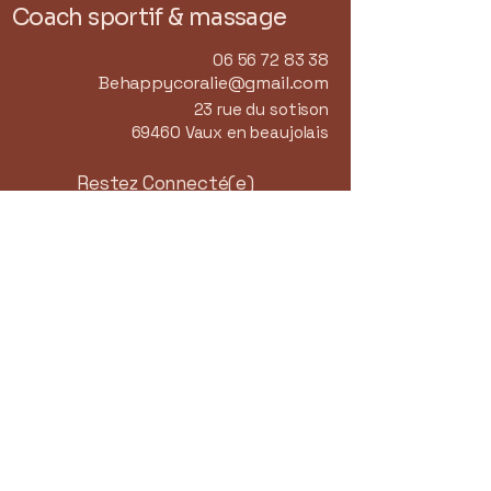
Coach sportif & massage
06 56 72 83 38
Behappycoralie@gmail.com
23 rue du sotison
69460 Vaux en beaujolais
Restez Connecté(e)
Email
*
Oui, je m'abonne à votre 
newsletter.
*
Subscribe
Conditions générales